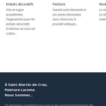
Enduits décoratifs
Peinture
Rev
Très en vogue
Suivant votre demande et
Le re
actuellement,
vos envies décoration,
sa ré
l'engouement pour les
nous choisirons le
maté
enduits décoratifs
procédé adéquat…
d'intérieur ne cesse de
croître…
À Saint-Martin-de-Crau,
Peinture Lacoma
Nous Sommes...
Un partenaire compétent pour tout ce qui concerne la technique des