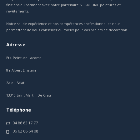
finitions du bâtiment avec notre partenaire SEIGNEURIE peintures et
revêtements.
Notre solide expérience et nos compétences professionnelles nous
permettent de vous conseiller au mieux pour vos projets de décoration.
Adresse
Ets. Peinture Lacoma
8 r Albert Einstein
Za du Salat
13310 Saint Martin De Crau
Téléphone
04 86 63 17 77
06 62 66 64 08